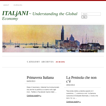
ABOUT
EUROLIRA
ITALjANI
~ Understanding the Global
Search:
Economy
CATEGORY ARCHIVES:
EUROPA
Primavera Italiana
La Penisola che non
c’è
04/03/2013
20/02/2013
Dopo il business, Internet ha rivoluzionato
ora anche la politica e siamo solo agli
“Seconda stella a destra questo è il
inizi. Twitter e Facebook hanno fatto …
cammino…”, comincia così la famosa
Continue reading »
canzone di Edoardo Bennato, L’isola che
non c’è. La …
Continue reading »