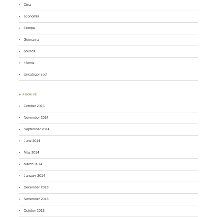
Cina
economia
Europa
Germania
politica
riforme
Uncategorized
♣ ARCHIVE
October 2015
November 2014
September 2014
June 2014
May 2014
March 2014
January 2014
December 2013
November 2013
October 2013