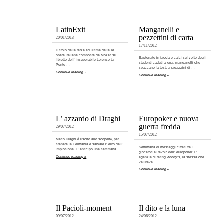
LatinExit
Manganelli e
pezzettini di carta
20/01/2013
17/11/2012
Il titolo della terza ed ultima delle tre
opere italiane composte da Mozart su
Bastonate in faccia e calci sul volto degli
libretto dell’ insuperabile Lorenzo da
studenti caduti a terra, manganelli che
Ponte …
spaccano la testa a ragazzini di …
Continue reading »
Continue reading »
L’ azzardo di Draghi
Europoker e nuova
guerra fredda
29/07/2012
15/07/2012
Mario Draghi è uscito allo scoperto, per
stanare la Germania e salvare l’ euro dall’
Settimana di messaggi cifrati tra i
implosione. L’ anticipo una settimana …
giocatori al tavolo dell’ europoker. L’
Continue reading »
agenzia di rating Moody’s, la stessa che
valutava …
Continue reading »
Il Pacioli-moment
Il dito e la luna
09/07/2012
24/06/2012