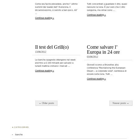
Come era facile prevedere, anche l’ ultimo
Tutti concentrati a guardare il dito, quasi
summit dei leader dell’ Eurozona, il
nessuno la luna. È pur vero che il dito
diciannovesimo, è servito a ben poco. All’
sanguina, ma ormai sono …
…
Continue reading »
Continue reading »
Il test del Grill(o)
Come salvare l’
Europa in 24 ore
13/06/2012
03/06/2012
Le banche spagnole ottengono nel week
end fino a € 100 miliardi per salvarsi e
Giovedì scorso a Bruxelles alla
lunedì mattina crollano i mercati …
conferenza “Revitalising the European
Continue reading »
Dream – a corporate view”, sembrava di
essere sulla luna. Tutti …
Continue reading »
← Older posts
Newer posts →
♣ CATEGORIES
banche