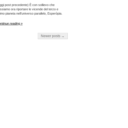
eggi post precedente) È con sollievo che
ssiamo ora riportare le vicende del terzo e
timo pianeta nell’universo parallelo, Esperòpia.
ntinue reading »
Newer posts →