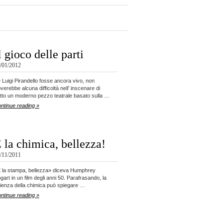
l gioco delle parti
/01/2012
 Luigi Pirandello fosse ancora vivo, non
overebbe alcuna difficoltà nell’ inscenare di
tto un moderno pezzo teatrale basato sulla …
ntinue reading »
 la chimica, bellezza!
/11/2011
 la stampa, bellezza» diceva Humphrey
gart in un film degli anni 50. Parafrasando, la
ienza della chimica può spiegare …
ntinue reading »