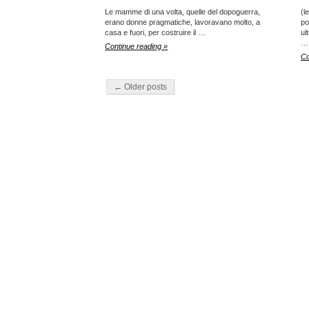
Le mamme di una volta, quelle del dopoguerra,
(l
erano donne pragmatiche, lavoravano molto, a
po
casa e fuori, per costruire il …
ul
…
Continue reading »
Co
← Older posts