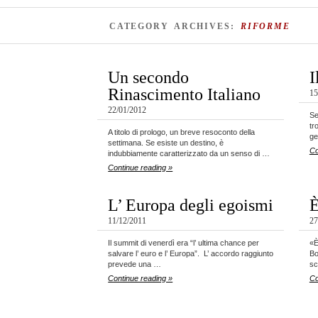
CATEGORY ARCHIVES:
RIFORME
Un secondo
I
Rinascimento Italiano
15
22/01/2012
Se
tr
A titolo di prologo, un breve resoconto della
ge
settimana. Se esiste un destino, è
Co
indubbiamente caratterizzato da un senso di …
Continue reading »
L’ Europa degli egoismi
È
11/12/2011
27
Il summit di venerdì era “l’ ultima chance per
«È
salvare l’ euro e l’ Europa”. L’ accordo raggiunto
Bo
prevede una …
sc
Continue reading »
Co