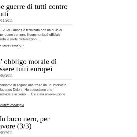
e guerre di tutti contro
utti
/11/2011
 G-20 di Cannes è terminato con un nulla di
tto, come sempre. Il communiquè ufficiale
porta le solite dichiarazioni …
ntinue reading »
’ obbligo morale di
ssere tutti europei
/09/2011
portiamo di seguito una frase da un’ intervista
Jacques Delors. Non possiamo che
ndividere in pieno. …C’è stata un’evoluzione
ntinue reading »
n buco nero, per
avore (3/3)
/09/2011