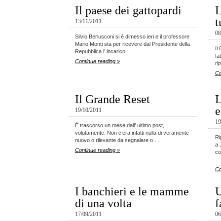
Il paese dei gattopardi
L
t
13/11/2011
08
Silvio Berlusconi si è dimesso ieri e il professore
Mario Monti sta per ricevere dal Presidente della
Il
Repubblica l’ incarico …
fa
Continue reading »
ri
Co
Il Grande Reset
L
e
19/10/2011
19
È trascorso un mese dall’ ultimo post,
volutamente. Non c’era infatti nulla di veramente
Ri
nuovo o rilevante da segnalare o …
a 
Continue reading »
co
…
Co
I banchieri e le mamme
U
di una volta
f
17/09/2011
06