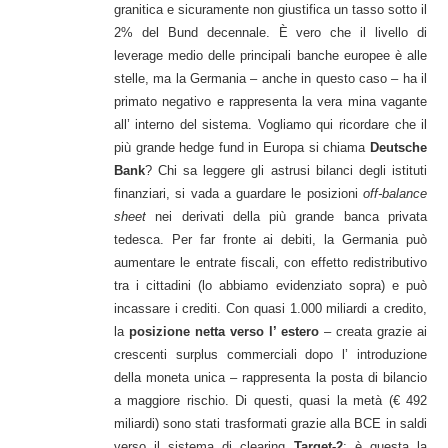
granitica e sicuramente non giustifica un tasso sotto il
2% del Bund decennale. È vero che il livello di
leverage medio delle principali banche europee è alle
stelle, ma la Germania – anche in questo caso – ha il
primato negativo e rappresenta la vera mina vagante
all’ interno del sistema. Vogliamo qui ricordare che il
più grande hedge fund in Europa si chiama
Deutsche
Bank
? Chi sa leggere gli astrusi bilanci degli istituti
finanziari, si vada a guardare le posizioni
off-balance
sheet
nei derivati della più grande banca privata
tedesca. Per far fronte ai debiti, la Germania può
aumentare le entrate fiscali, con effetto redistributivo
tra i cittadini (lo abbiamo evidenziato sopra) e può
incassare i crediti. Con quasi 1.000 miliardi a credito,
la
posizione netta verso l’ estero
– creata grazie ai
crescenti surplus commerciali dopo l’ introduzione
della moneta unica – rappresenta la posta di bilancio
a maggiore rischio. Di questi, quasi la metà (€ 492
miliardi) sono stati trasformati grazie alla BCE in saldi
verso il sistema di clearing
Target-2
; è questa la