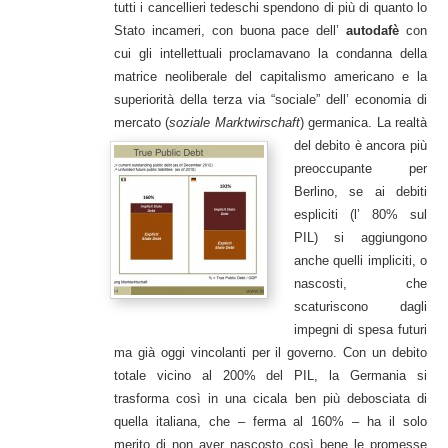
tutti i cancellieri tedeschi spendono di più di quanto lo
Stato incameri, con buona pace dell’
autodafè
con
cui gli intellettuali proclamavano la condanna della
matrice neoliberale del capitalismo americano e la
superiorità della terza via “sociale” dell’ economia di
mercato (
soziale Marktwirschaft
) germanica.
La realtà
del debito è ancora più
preoccupante per
Berlino, se ai debiti
espliciti (l’ 80% sul
PIL) si aggiungono
anche quelli impliciti, o
nascosti, che
scaturiscono dagli
impegni di spesa futuri
ma già oggi vincolanti per il governo. Con un debito
totale vicino al 200% del PIL, la Germania si
trasforma così in una cicala ben più debosciata di
quella italiana, che – ferma al 160% – ha il solo
merito di non aver nascosto così bene le promesse