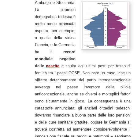
Amburgo e Stoccarda.
La piramide
demografica tedesca è
molto meno bilanciata
rispetto. per esempio,
a quella della vicina
Francia, e la Germania
ha il
record
mondiale negativo
delle
nascite
e risulta agli ultimi posti per tasso di
fertilitá tra i paesi OCSE. Non pare un caso, che un
siffatto deterioramento del patto intergenerazionale
avvenga nel paese inventore della pillola
anticoncezionale, anche se diversi e molteplici fattori
sono sicuramente in gioco. La conseguenza è una
catastrofe annunciata: gli anziani cittadini tedeschi
dovranno rinunciare a buona parte delle loro pensioni
e delle cure sanitarie gratuite, oppure la Germania si
troverá costretta ad aumentare considerevolmente l’
imposizione fiscale su redditi e patrimoni – sentiamo