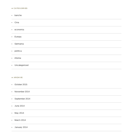
♣ CATEGORIES
banche
Cina
economia
Europa
Germania
politica
riforme
Uncategorized
♣ ARCHIVE
October 2015
November 2014
September 2014
June 2014
May 2014
March 2014
January 2014