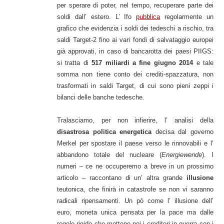
per sperare di poter, nel tempo, recuperare parte dei
soldi dall’ estero. L’ Ifo
pubblica
regolarmente un
grafico che evidenzia i soldi dei tedeschi a rischio, tra
saldi Target-2 fino ai vari fondi di salvataggio europei
già approvati, in caso di bancarotta dei paesi PIIGS:
si tratta di
517 miliardi a fine giugno 2014
e tale
somma non tiene conto dei crediti-spazzatura, non
trasformati in saldi Target, di cui sono pieni zeppi i
bilanci delle banche tedesche.
Tralasciamo, per non infierire, l’ analisi della
disastrosa politica energetica
decisa dal governo
Merkel per spostare il paese verso le rinnovabili e l’
abbandono totale del nucleare (
Energiewende
). I
numeri – ce ne occuperemo a breve in un prossimo
articolo – raccontano di un’ altra grande
illusione
teutonica, che finirà in catastrofe se non vi saranno
radicali ripensamenti. Un pò come l’ illusione dell’
euro, moneta unica pensata per la pace ma dalle
regole rigide che mettono poi i creditori in guerra con i