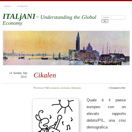
ABOUT
EUROLIRA
ITALjANI
~ Understanding the Global
Search:
Economy
14
Sunday
Sep
Cikalen
2014
on
Posted
by
FAZ
in
banche
,
economia
,
Germania
≈
Comments Off
Cikal
Quale è il paese
europeo con un
elevato rapporto
debito/PIL, una crisi
demografica