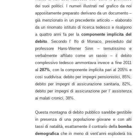
dei suoi politici. I numeri illustrati nel grafico da noi
appositamente preparato derivano da un documento –
già menzionato in un precedente articolo – elaborato
da un rinomato istituto di ricerca tedesco e risalgono
a quattro anni fa per la
componente implicita del
debito
. Secondo l’ Ifo di Monaco, presieduto dal
professore Hans-Werner Sinn – temutissimo e
verbalmente affilato come un rasoio – il debito
complessivo tedesco ammontava invece a fine 2011
al
287%
, con la componente implicita pari al 205% e
così suddivisa: debito per impegni pensionistici, 85%;
debito per impegni di assicurazione sanitaria, 82%,
debito per impegni di assicurazione per l’ assistenza
ai malati cronici, 38%.
Questa montagna di debito pubblico sarebbe gestibile
in presenza di una popolazione giovane e con alti
tassi di natalità, esattamente il contrario della
bomba
demografica
che in meno di vent’anni esploderà tra