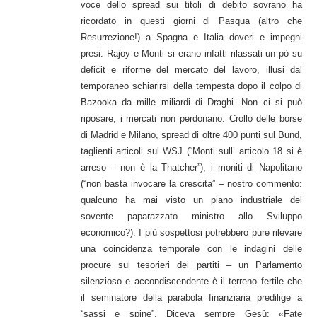
voce dello spread sui titoli di debito sovrano ha
ricordato in questi giorni di Pasqua (altro che
Resurrezione!) a Spagna e Italia doveri e impegni
presi. Rajoy e Monti si erano infatti rilassati un pò su
deficit e riforme del mercato del lavoro, illusi dal
temporaneo schiarirsi della tempesta dopo il colpo di
Bazooka da mille miliardi di Draghi. Non ci si può
riposare, i mercati non perdonano. Crollo delle borse
di Madrid e Milano, spread di oltre 400 punti sul Bund,
taglienti articoli sul WSJ (“Monti sull’ articolo 18 si è
arreso – non è la Thatcher”), i moniti di Napolitano
(“non basta invocare la crescita” – nostro commento:
qualcuno ha mai visto un piano industriale del
sovente paparazzato ministro allo Sviluppo
economico?). I più sospettosi potrebbero pure rilevare
una coincidenza temporale con le indagini delle
procure sui tesorieri dei partiti – un Parlamento
silenzioso e accondiscendente è il terreno fertile che
il seminatore della parabola finanziaria predilige a
“sassi e spine”. Diceva sempre Gesù: «Fate