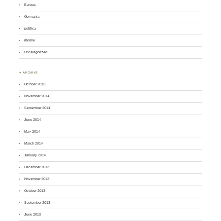
Europa
Germania
politica
riforme
Uncategorized
♣ ARCHIVE
October 2015
November 2014
September 2014
June 2014
May 2014
March 2014
January 2014
December 2013
November 2013
October 2013
September 2013
June 2013