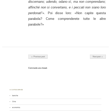
discernano; udendo, odano sì, ma non comprendano;
affinché non si convertano, e i peccati non siano loro
perdonati
“». Poi disse loro: «Non capite questa
parabola? Come comprenderete tutte le altre
parabole?»
Post navigation
← Previous post
Next post →
Comments are closed.
♣ CATEGORIES
banche
Cina
economia