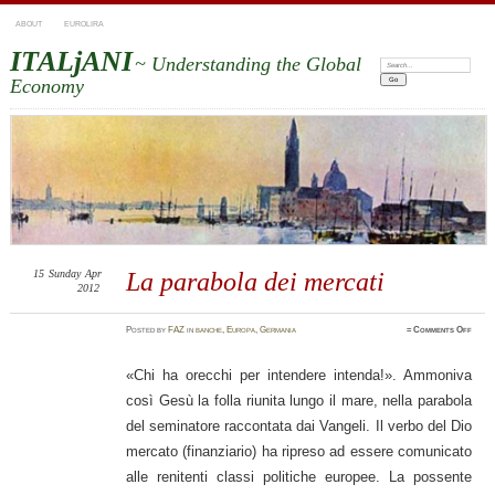
ABOUT
EUROLIRA
ITALjANI
~ Understanding the Global
Search:
Economy
15
Sunday
Apr
La parabola dei mercati
2012
on
Posted
by
FAZ
in
banche
,
Europa
,
Germania
≈
Comments Off
La
parab
dei
merca
«Chi ha orecchi per intendere intenda!». Ammoniva
così Gesù la folla riunita lungo il mare, nella parabola
del seminatore raccontata dai Vangeli. Il verbo del Dio
mercato (finanziario) ha ripreso ad essere comunicato
alle renitenti classi politiche europee. La possente